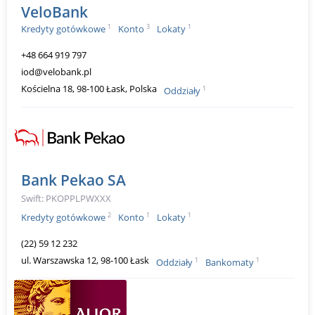
VeloBank
1
3
1
Kredyty gotówkowe
Konto
Lokaty
+48 664 919 797
iod@velobank.pl
Kościelna 18, 98-100 Łask, Polska
1
Oddziały
Bank Pekao SA
Swift: PKOPPLPWXXX
2
1
1
Kredyty gotówkowe
Konto
Lokaty
(22) 59 12 232
ul. Warszawska 12, 98-100 Łask
1
1
Oddziały
Bankomaty