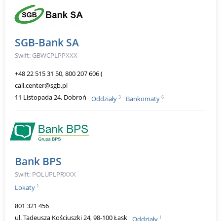
SGB-Bank SA
Swift: GBWCPLPPXXX
+48 22 515 31 50, 800 207 606 (
call.center@sgb.pl
11 Listopada 24, Dobroń
3
6
Oddziały
Bankomaty
Bank BPS
Swift: POLUPLPRXXX
1
Lokaty
801 321 456
ul. Tadeusza Kościuszki 24, 98-100 Łask
1
Oddziały