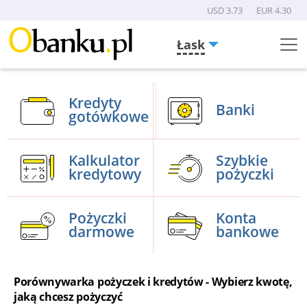
USD 3.73
EUR 4.30
Łask
Menu
Burger
Kredyty
Banki
gotówkowe
Kalkulator
Szybkie
kredytowy
pożyczki
Pożyczki
Konta
darmowe
bankowe
Porównywarka pożyczek i kredytów - Wybierz kwotę,
jaką chcesz pożyczyć