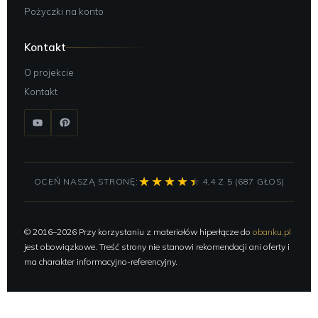
Pożyczki na konto
Kontakt
O projekcie
Kontakt
OCEŃ NASZĄ STRONĘ:
4.4 Z 5 (687 GŁOS)
© 2016–2026 Przy korzystaniu z materiałów hiperłącze do
obanku.pl
jest obowiązkowe. Treść strony nie stanowi rekomendacji ani oferty i
ma charakter informacyjno-referencyjny.