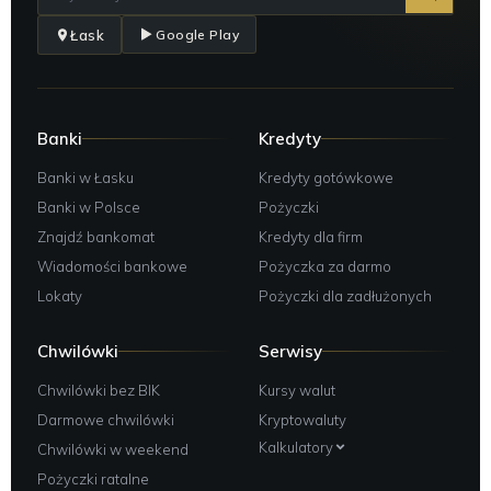
Łask
Google Play
Banki
Kredyty
Banki w Łasku
Kredyty gotówkowe
Banki w Polsce
Pożyczki
Znajdź bankomat
Kredyty dla firm
Wiadomości bankowe
Pożyczka za darmo
Lokaty
Pożyczki dla zadłużonych
Chwilówki
Serwisy
Chwilówki bez BIK
Kursy walut
Darmowe chwilówki
Kryptowaluty
Kalkulatory
Chwilówki w weekend
Pożyczki ratalne