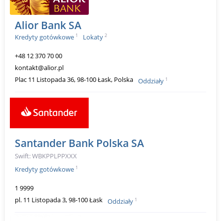
Alior Bank SA
1
2
Kredyty gotówkowe
Lokaty
+48 12 370 70 00
kontakt@alior.pl
Plac 11 Listopada 36, 98-100 Łask, Polska
1
Oddziały
Santander Bank Polska SA
Swift: WBKPPLPPXXX
1
Kredyty gotówkowe
1 9999
pl. 11 Listopada 3, 98-100 Łask
1
Oddziały