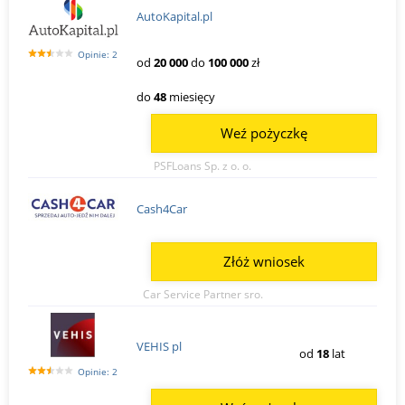
AutoKapital.pl
Opinie: 2
od
20 000
do
100 000
zł
do
48
miesięcy
Weź pożyczkę
PSFLoans Sp. z o. o.
Cash4Car
Złóż wniosek
Car Service Partner sro.
VEHIS pl
od
18
lat
Opinie: 2