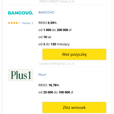
PROFI CREDIT Polska S.A.
BANCOVO
RRSO
9,59
%
Opinie: 3
od
1 000
do
200 000
zł
od
18
lat
od
2
do
120
miesięcy
Weź pożyczkę
Lenders Polska Sp. z o. o.
Plus1
RRSO:
18,78
%
od
25 000
do
100 000
zł
Złóż wniosek