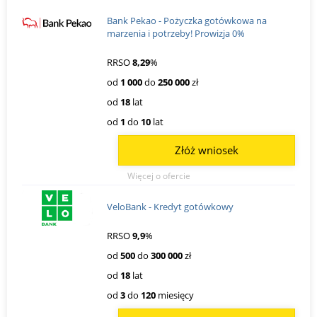
Bank Pekao - Pożyczka gotówkowa na
marzenia i potrzeby! Prowizja 0%
RRSO
8,29
%
od
1 000
do
250 000
zł
od
18
lat
od
1
do
10
lat
Złóż wniosek
Więcej o ofercie
VeloBank - Kredyt gotówkowy
RRSO
9,9
%
od
500
do
300 000
zł
od
18
lat
od
3
do
120
miesięcy