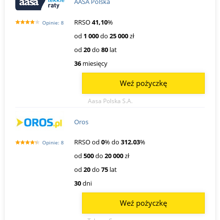
AASA Polska
RRSO
41,10
%
Opinie: 8
od
1 000
do
25 000
zł
od
20
do
80
lat
36
miesięcy
Weź pożyczkę
Aasa Polska S.A.
Oros
RRSO od
0
% do
312.03
%
Opinie: 8
od
500
do
20 000
zł
od
20
do
75
lat
30
dni
Weź pożyczkę