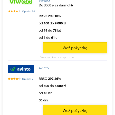
VIVIGO
Do 3000 zł za darmo!🔥
Opinie: 14
RRSO
299.10
%
od
100
do
9 000
zł
od
19
do
78
lat
od
1
do
61
dni
Weź pożyczkę
Soonly Finance sp. z o.o.
Avinto
RRSO
297,46
%
Opinie: 7
od
500
do
5 000
zł
od
18
lat
30
dni
Weź pożyczkę