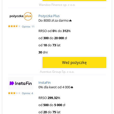
Wandoo Finance sp. z o.o.
Pożyczka Plus
Do 8000 zł za darmo🔥
Opinie: 11
RRSO od
0
% do
312
%
od
300
do
20 000
zł
od
18
do
73
lat
30
dni
Weź pożyczkę
Aventus Group Sp. z o.o.
InstaFin
0% dla kwot od 4 000🔥
Opinie: 4
RRSO
299,32
%
od
500
do
5 000
zł
od
20
do
75
lat