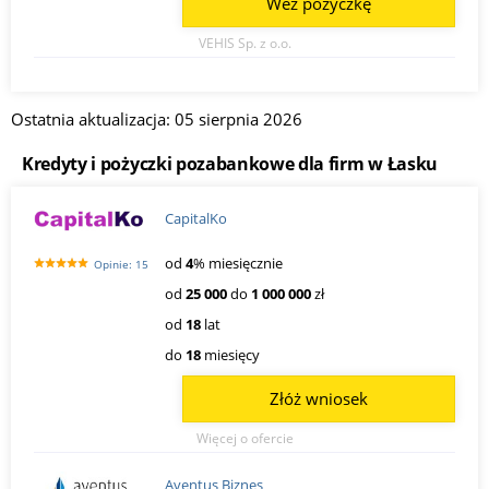
Weź pożyczkę
VEHIS Sp. z o.o.
Ostatnia aktualizacja: 05 sierpnia 2026
Kredyty i pożyczki pozabankowe dla firm w Łasku
CapitalKo
od
4
% miesięcznie
Opinie: 15
od
25 000
do
1 000 000
zł
od
18
lat
do
18
miesięcy
Złóż wniosek
Więcej o ofercie
Aventus Biznes