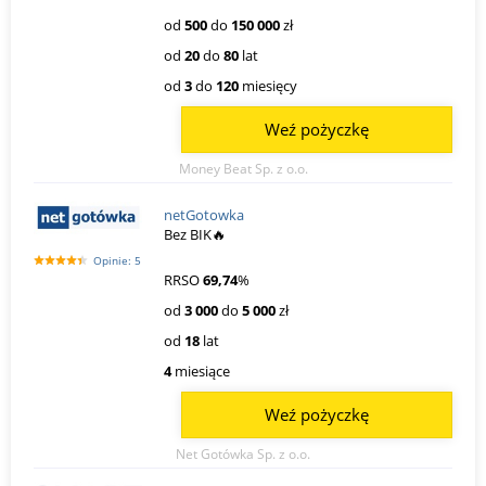
od
500
do
150 000
zł
od
20
do
80
lat
od
3
do
120
miesięcy
Weź pożyczkę
Money Beat Sp. z o.o.
netGotowka
Bez BIK🔥
Opinie: 5
RRSO
69,74
%
od
3 000
do
5 000
zł
od
18
lat
4
miesiące
Weź pożyczkę
Net Gotówka Sp. z o.o.