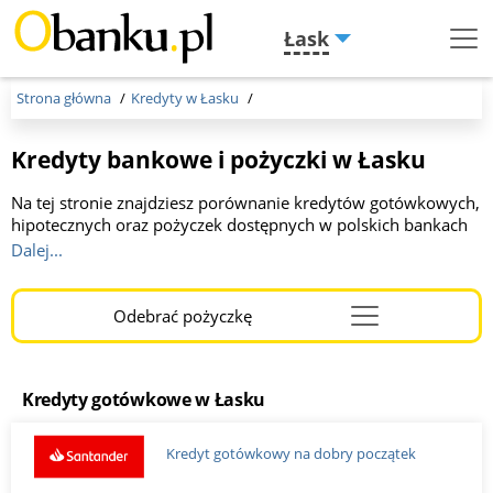
Łask
Menu
Burger
Strona główna
Kredyty w Łasku
Kredyty bankowe i pożyczki w Łasku
Na tej stronie znajdziesz porównanie kredytów gotówkowych,
hipotecznych oraz pożyczek dostępnych w polskich bankach
w Łasku w 2026 roku. Prezentujemy aktualne oferty banków i
Dalej...
firm pożyczkowych. Pomagamy wybrać najlepszą opcję
finansowania dopasowaną do Twoich potrzeb. Kwota do 300
000 zł, okres kredytowania od 1 do 10 lat.
Odebrać pożyczkę
Menu
Burger
Kredyty gotówkowe w Łasku
Kredyt gotówkowy na dobry początek