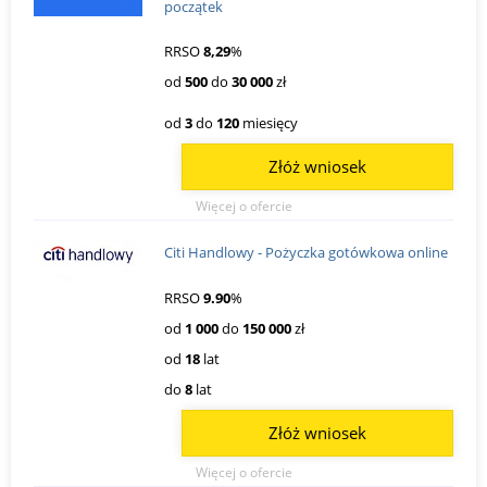
początek
RRSO
8,29
%
od
500
do
30 000
zł
od
3
do
120
miesięcy
Złóż wniosek
Więcej o ofercie
Citi Handlowy - Pożyczka gotówkowa online
RRSO
9.90
%
od
1 000
do
150 000
zł
od
18
lat
do
8
lat
Złóż wniosek
Więcej o ofercie