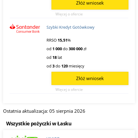
Złóż wniosek
Więcej o ofercie
Szybki Kredyt Gotówkowy
RRSO
15,51
%
od
1 000
do
300 000
zł
od
18
lat
od
3
do
120
miesięcy
Złóż wniosek
Więcej o ofercie
Ostatnia aktualizacja: 05 sierpnia 2026
Wszystkie pożyczki w Łasku