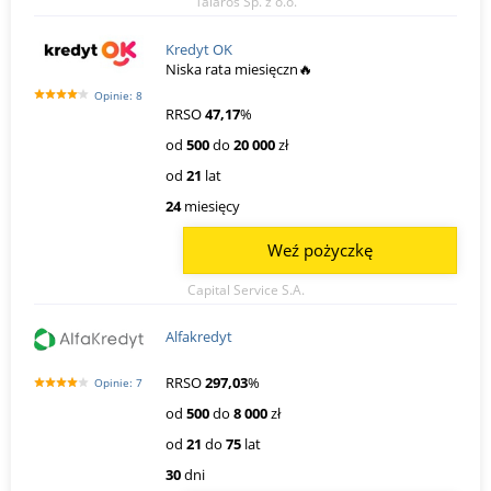
Talaros Sp. z o.o.
Kredyt OK
Niska rata miesięczn🔥
Opinie: 8
RRSO
47,17
%
od
500
do
20 000
zł
od
21
lat
24
miesięcy
Weź pożyczkę
Capital Service S.A.
Alfakredyt
RRSO
297,03
%
Opinie: 7
od
500
do
8 000
zł
od
21
do
75
lat
30
dni