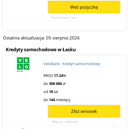
Weź pożyczkę
Fincard sp. z o.o.
Ostatnia aktualizacja: 05 sierpnia 2026
Kredyty samochodowe w Łasku
VeloBank - Kredyt samochodowy
RRSO
17,24
%
do
300 000
zł
od
18
lat
do
144
miesięcy
Złóż wniosek
Więcej o ofercie