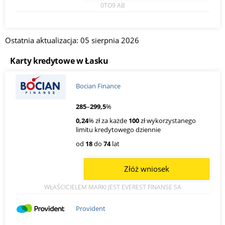
0TO9 AB
Ostatnia aktualizacja: 05 sierpnia 2026
Karty kredytowe w Łasku
Bocian Finance
285
–
299,5
%
0,24
% zł za każde
100
zł wykorzystanego
limitu kredytowego dziennie
od
18
do
74
lat
Złóż wniosek
WŁAŚCICIELEM MARKI JEST EVEREST FINANSE SA
Provident