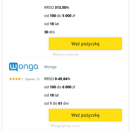
RRSO
313,50
%
od
100
do
5 000
zł
od
18
lat
30
dni
Weź pożyczkę
Więcej o ofercie
Wonga
RRSO
0
-
49,84
%
Opinie: 12
od
100
do
6 000
zł
od
18
lat
od
1
do
61
dni
Weź pożyczkę
Wonga.pl sp. z o.o.