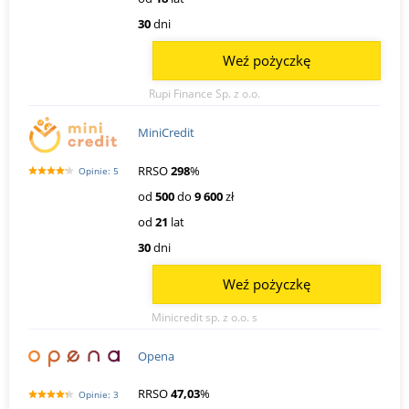
30
dni
Weź pożyczkę
Rupi Finance Sp. z o.o.
MiniCredit
RRSO
298
%
Opinie: 5
od
500
do
9 600
zł
od
21
lat
30
dni
Weź pożyczkę
Minicredit sp. z o.o. s
Opena
RRSO
47,03
%
Opinie: 3