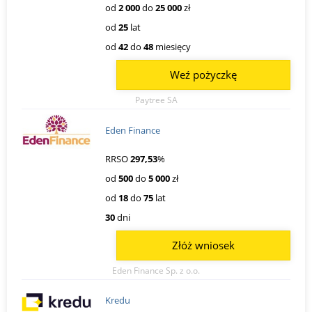
od
2 000
do
25 000
zł
od
25
lat
od
42
do
48
miesięcy
Weź pożyczkę
Paytree SA
Eden Finance
RRSO
297,53
%
od
500
do
5 000
zł
od
18
do
75
lat
30
dni
Złóż wniosek
Eden Finance Sp. z o.o.
Kredu