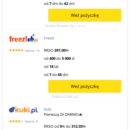
od
7
dni do
62
dni
Weź pożyczkę
Feniko Finanse Sp. z o. o.
Freezl
RRSO
297,00
%
Opinie: 13
od
400
do
5 000
zł
od
18
lat
od
7
do
65
dni
Weź pożyczkę
TAMGACOM LLC
Kuki
Pierwszą ZA DARMO🔥
Opinie: 8
RRSO od
0
% do
312.03
%