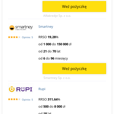
Weź pożyczkę
Alfakredyt Sp. z o.o.
Smartney
RRSO
19,28
%
Opinie: 5
od
1 000
do
150 000
zł
od
21
do
70
lat
od
6
do
96
miesięcy
Weź pożyczkę
Smartney Sp. z o.o.
Rupi
RRSO
311,64
%
Opinie: 5
od
500
do
8 000
zł
od
18
lat