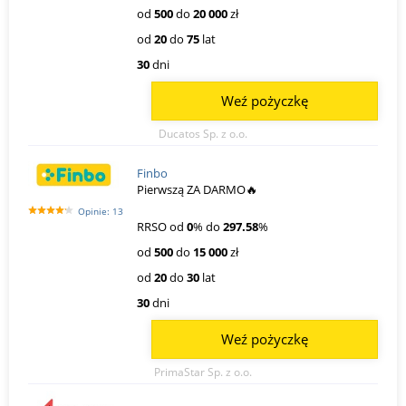
od
500
do
20 000
zł
od
20
do
75
lat
30
dni
Weź pożyczkę
Ducatos Sp. z o.o.
Finbo
Pierwszą ZA DARMO🔥
Opinie: 13
RRSO od
0
% do
297.58
%
od
500
do
15 000
zł
od
20
do
30
lat
30
dni
Weź pożyczkę
PrimaStar Sp. z o.o.