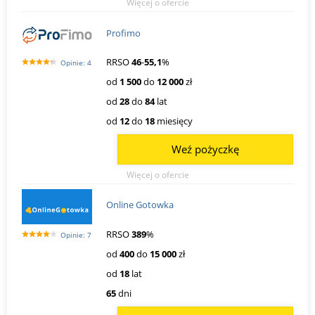
Więcej o ofercie
Profimo
RRSO
46
-
55,1
%
Opinie: 4
od
1 500
do
12 000
zł
od
28
do
84
lat
od
12
do
18
miesięcy
Weź pożyczkę
Więcej o ofercie
Online Gotowka
RRSO
389
%
Opinie: 7
od
400
do
15 000
zł
od
18
lat
65
dni