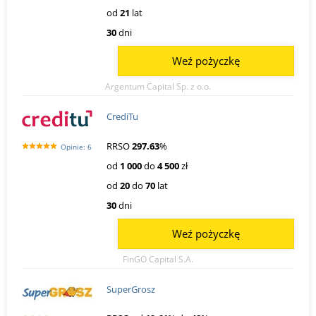
od
21
lat
30
dni
Weź pożyczkę
Argentum Capital Sp. z o.o.
CrediTu
RRSO
297.63
%
Opinie: 6
od
1 000
do
4 500
zł
od
20
do
70
lat
30
dni
Weź pożyczkę
FinGO Capital S.A.
SuperGrosz