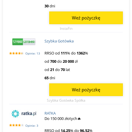
30
dni
Weź pożyczkę
InstaFin
Szybka Gotówka
RRSO od
111
% do
1362
%
Opinie: 13
od
700
do
20 000
zł
od
21
do
70
lat
65
dni
Weź pożyczkę
Szybka Gotówka Spółka
RATKA
Do 150 000 złotych🔥
Opinie: 3
RRSO od
14.25
% do
96.52
%