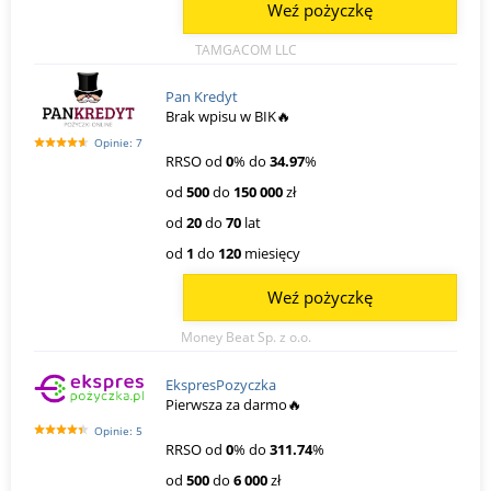
Weź pożyczkę
TAMGACOM LLC
Pan Kredyt
Brak wpisu w BIK🔥
Opinie: 7
RRSO od
0
% do
34.97
%
od
500
do
150 000
zł
od
20
do
70
lat
od
1
do
120
miesięcy
Weź pożyczkę
Money Beat Sp. z o.o.
EkspresPozyczka
Pierwsza za darmo🔥
Opinie: 5
RRSO od
0
% do
311.74
%
od
500
do
6 000
zł