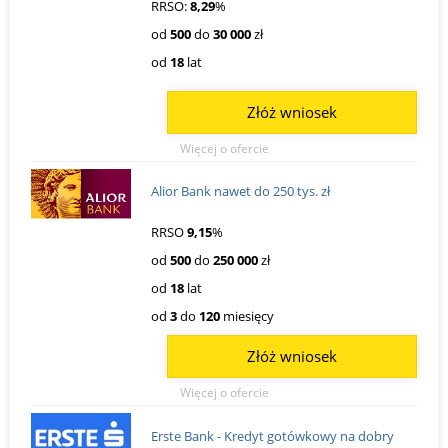
RRSO:
8,29
%
od
500
do
30 000
zł
od
18
lat
Złóż wniosek
Więcej o ofercie
Alior Bank nawet do 250 tys. zł
RRSO
9,15
%
od
500
do
250 000
zł
od
18
lat
od
3
do
120
miesięcy
Złóż wniosek
Więcej o ofercie
Erste Bank - Kredyt gotówkowy na dobry