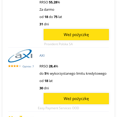
RRSO
55,28
%
Za darmo
od
18
do
75
lat
31
dni
Weź pożyczkę
Provident Polska SA
AXI
RRSO
28,4
%
Opinie: 7
do
5
% wykorzystanego limitu kredytowego
od
18
lat
30
dni
Weź pożyczkę
Easy Payment Services OOD