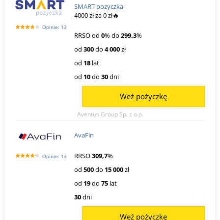
SMART pozyczka
4000 zł za 0 zł🔥
Opinie: 13
RRSO od
0
% do
299.3
%
od
300
do
4 000
zł
od
18
lat
od
10
do
30
dni
Weź pożyczkę
Aventus Group Sp. z o.o.
AvaFin
RRSO
309,7
%
Opinie: 13
od
500
do
15 000
zł
od
19
do
75
lat
30
dni
Weź pożyczkę