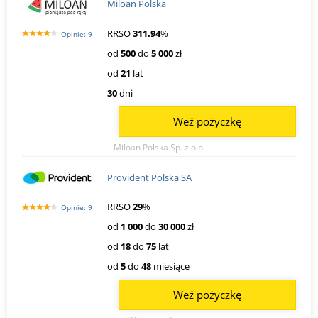
Miloan Polska
RRSO
311.94
%
Opinie: 9
od
500
do
5 000
zł
od
21
lat
30
dni
Weź pożyczkę
Miloan Polska Sp. z o.o.
Provident Polska SA
RRSO
29
%
Opinie: 9
od
1 000
do
30 000
zł
od
18
do
75
lat
od
5
do
48
miesiące
Weź pożyczkę