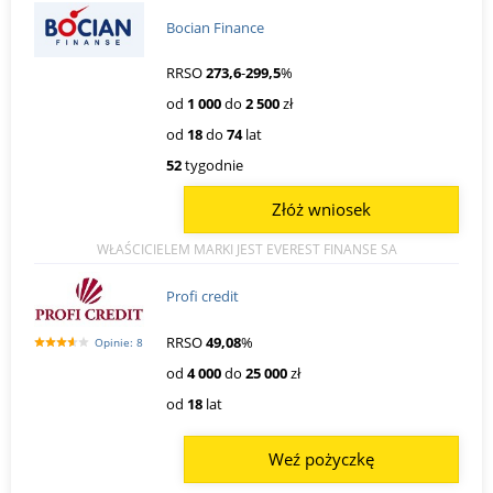
Bocian Finance
RRSO
273,6
-
299,5
%
od
1 000
do
2 500
zł
od
18
do
74
lat
52
tygodnie
Złóż wniosek
WŁAŚCICIELEM MARKI JEST EVEREST FINANSE SA
Profi credit
RRSO
49,08
%
Opinie: 8
od
4 000
do
25 000
zł
od
18
lat
Weź pożyczkę