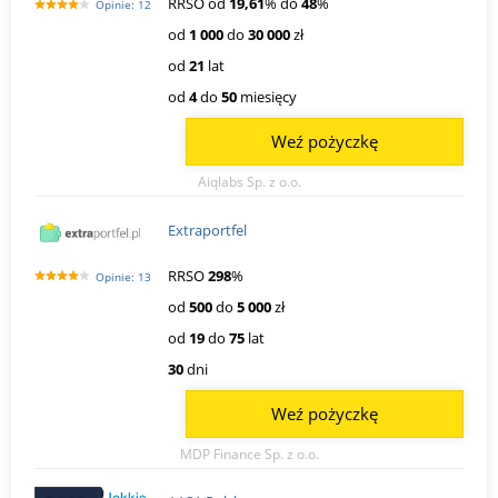
RRSO od
19,61
% do
48
%
Opinie: 12
od
1 000
do
30 000
zł
od
21
lat
od
4
do
50
miesięcy
Weź pożyczkę
Aiqlabs Sp. z o.o.
Extraportfel
RRSO
298
%
Opinie: 13
od
500
do
5 000
zł
od
19
do
75
lat
30
dni
Weź pożyczkę
MDP Finance Sp. z o.o.