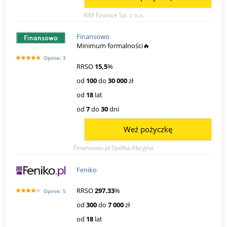
KIM Finance Sp. z o.o.
Finansowo
Minimum formalności🔥
Opinie: 3
RRSO
15,5
%
od
100
do
30 000
zł
od
18
lat
od
7
do
30
dni
Weź pożyczkę
Finansowo.pl Spółka Akcyjna
Feniko
RRSO
297.33
%
Opinie: 5
od
300
do
7 000
zł
od
18
lat