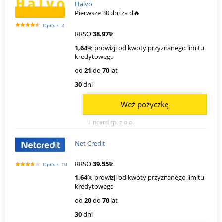
Halvo
Pierwsze 30 dni za d🔥
Opinie: 2
RRSO
38.97
%
1,64
% prowizji od kwoty przyznanego limitu
kredytowego
od
21
do
70
lat
30
dni
Weź pożyczkę
Fincard sp. z o.o.
Net Credit
RRSO
39.55
%
Opinie: 10
1,64
% prowizji od kwoty przyznanego limitu
kredytowego
od
20
do
70
lat
30
dni