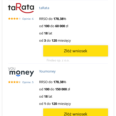
taRata
RRSO do
178,38
%
Opinie: 6
od
100
do
60 000
zł
od
18
lat
od
3
do
120
miesięcy
Złóż wniosek
Findao sp. z o.o.
Youmoney
RRSO do
178,38
%
Opinie: 5
od
100
do
150 000
zł
od
18
lat
od
1
do
120
miesięcy
Złóż wniosek