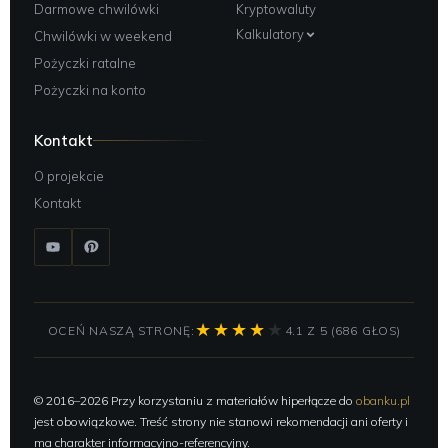
Darmowe chwilówki
Kryptowaluty
Kalkulatory
Chwilówki w weekend
Pożyczki ratalne
Pożyczki na konto
Kontakt
O projekcie
Kontakt
OCEŃ NASZĄ STRONĘ:
4.1 Z 5 (686 GŁOS)
© 2016–2026 Przy korzystaniu z materiałów hiperłącze do
obanku.pl
jest obowiązkowe. Treść strony nie stanowi rekomendacji ani oferty i
ma charakter informacyjno-referencyjny.