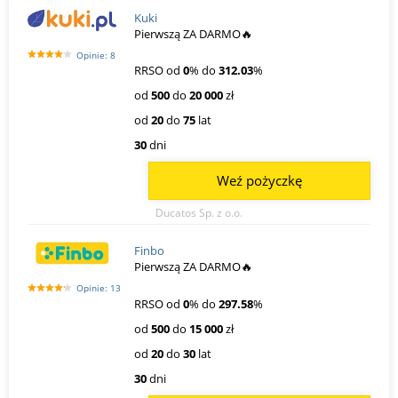
Kuki
Pierwszą ZA DARMO🔥
Opinie: 8
RRSO od
0
% do
312.03
%
od
500
do
20 000
zł
od
20
do
75
lat
30
dni
Weź pożyczkę
Ducatos Sp. z o.o.
Finbo
Pierwszą ZA DARMO🔥
Opinie: 13
RRSO od
0
% do
297.58
%
od
500
do
15 000
zł
od
20
do
30
lat
30
dni