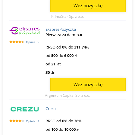
Weź pożyczkę
PrimaStar Sp. z o.o.
EkspresPozyczka
Pierwsza za darmo🔥
Opinie: 5
RRSO od
0
% do
311.74
%
od
500
do
6 000
zł
od
21
lat
30
dni
Weź pożyczkę
Argentum Capital Sp. z o.o.
Crezu
RRSO od
0
% do
36
%
Opinie: 5
od
100
do
10 000
zł