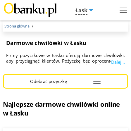
Łask
Menu
Burger
Strona główna
Darmowe chwilówki w Łasku
Firmy pożyczkowe w Łasku oferują darmowe chwilówki,
aby przyciągnąć klientów. Pożyczkę bez oprocentowania
Dalej...
można otrzymać na okres do 3600 dni, a kwota może
sięgać nawet 150 000 złotych. Znaleziono dla ciebie 10
ofert.
Odebrać pożyczkę
Najlepsze darmowe chwilówki online
w Łasku