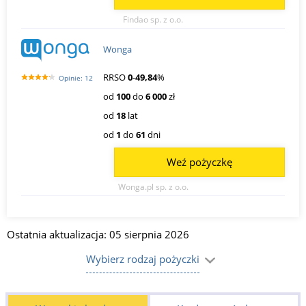
Findao sp. z o.o.
Wonga
RRSO
0
-
49,84
%
Opinie: 12
od
100
do
6 000
zł
od
18
lat
od
1
do
61
dni
Weź pożyczkę
Wonga.pl sp. z o.o.
Ostatnia aktualizacja: 05 sierpnia 2026
Wybierz rodzaj pożyczki