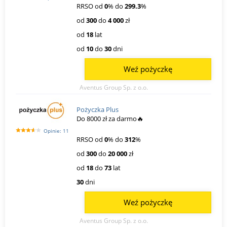
RRSO od
0
% do
299.3
%
od
300
do
4 000
zł
od
18
lat
od
10
do
30
dni
Weź pożyczkę
Aventus Group Sp. z o.o.
Pożyczka Plus
Do 8000 zł za darmo🔥
Opinie: 11
RRSO od
0
% do
312
%
od
300
do
20 000
zł
od
18
do
73
lat
30
dni
Weź pożyczkę
Aventus Group Sp. z o.o.