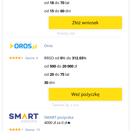
od
18
do
70
lat
od
15
do
60
dni
Złóż wniosek
Fininity Ltd
Oros
RRSO od
0
% do
312.03
%
Opinie: 8
od
500
do
20 000
zł
od
20
do
75
lat
30
dni
Weź pożyczkę
Talaros Sp. z o.o.
SMART pozyczka
4000 zł za 0 zł🔥
Opinie: 13