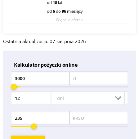
od
18
lat
od
6
do
96
miesięcy
Więcej o ofercie
Ostatnia aktualizacja: 07 sierpnia 2026
Kalkulator pożyczki online
zł
Kwota
dni
Okres
RRSO
Odsetek