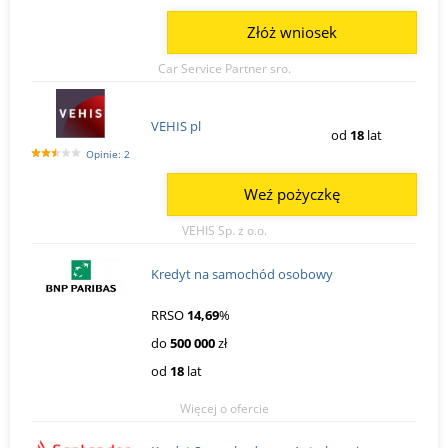
Złóż wniosek
Car Service Partner sro.
VEHIS pl
od
18
lat
Opinie: 2
Weź pożyczkę
VEHIS Sp. z o.o.
Kredyt na samochód osobowy
RRSO
14,69
%
do
500 000
zł
od
18
lat
Więcej o ofercie