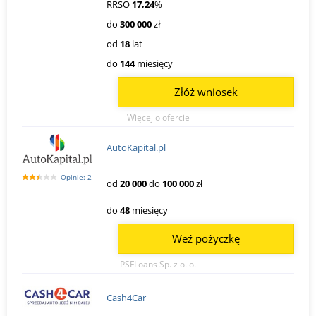
RRSO
17,24
%
do
300 000
zł
od
18
lat
do
144
miesięcy
Złóż wniosek
Więcej o ofercie
AutoKapital.pl
Opinie: 2
od
20 000
do
100 000
zł
do
48
miesięcy
Weź pożyczkę
PSFLoans Sp. z o. o.
Cash4Car