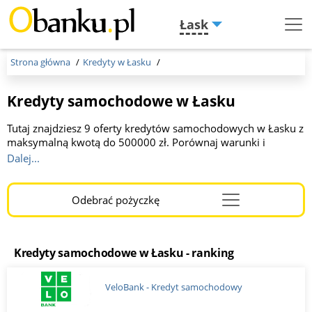
Łask
Menu
Burger
Strona główna
Kredyty w Łasku
Kredyty samochodowe w Łasku
Tutaj znajdziesz 9 oferty kredytów samochodowych w Łasku z
maksymalną kwotą do 500000 zł. Porównaj warunki i
wybierz najlepszą opcję dla siebie. Skorzystaj z naszych
Dalej...
narzędzi, aby szybko sfinansować zakup auta.
Odebrać pożyczkę
Menu
Burger
Kredyty samochodowe w Łasku - ranking
VeloBank - Kredyt samochodowy