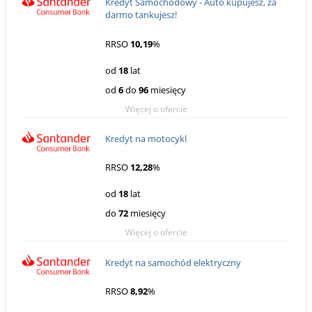
Kredyt Samochodowy - Auto kupujesz, za
darmo tankujesz!
RRSO
10,19
%
od
18
lat
od
6
do
96
miesięcy
Więcej o ofercie
Kredyt na motocykl
RRSO
12,28
%
od
18
lat
do
72
miesięcy
Więcej o ofercie
Kredyt na samochód elektryczny
RRSO
8,92
%