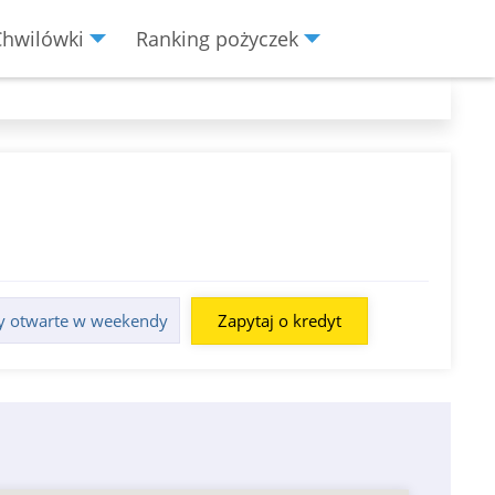
Chwilówki
Ranking pożyczek
y otwarte w weekendy
Zapytaj o kredyt