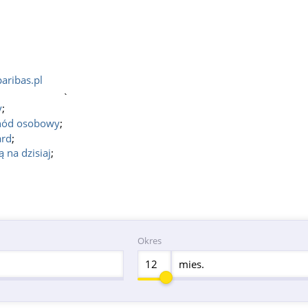
ribas.pl
`
y
;
hód osobowy
;
ard
;
 na dzisiaj
;
Okres
mies.