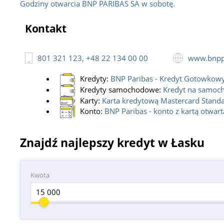
Godziny otwarcia BNP PARIBAS SA w sobotę.
Kontakt
801 321 123, +48 22 134 00 00
www.bnppa
Kredyty:
BNP Paribas - Kredyt Gotowkow
Kredyty samochodowe:
Kredyt na samoc
Karty:
Karta kredytową Mastercard Stand
Konto:
BNP Paribas - konto z kartą otwartą
Znajdź najlepszy kredyt w Łasku
Kwota