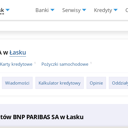
sk
Banki
Serwisy
Kredyty
Menu
Burger
A w
Łasku
1
1
Karty kredytowe
Pożyczki samochodowe
Wiadomości
Kalkulator kredytowy
Opinie
Oddział
atów BNP PARIBAS SA w Łasku