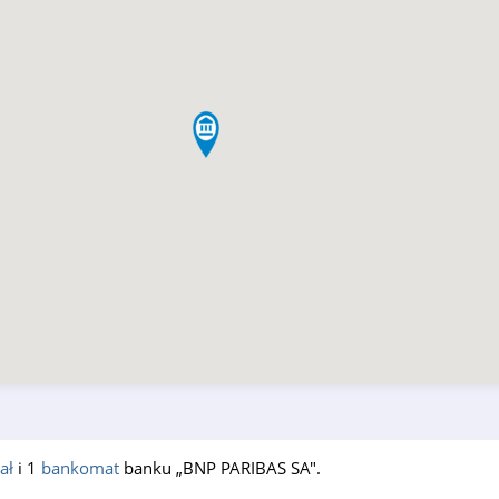
ał
i 1
bankomat
banku „BNP PARIBAS SA".