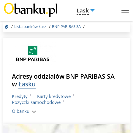
Łask
Menu
Burger
🏠
Lista banków Łask
BNP PARIBAS SA
Adresy oddziałów BNP PARIBAS SA
w
Łasku
1
1
Kredyty
Karty kredytowe
1
Pożyczki samochodowe
O banku