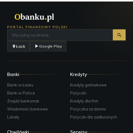
PORTAL FINANSOWY POLSKI
Łask
Google Play
Banki
Kredyty
Banki w Łasku
Kredyty gotówkowe
Banki w Polsce
Pożyczki
Znajdź bankomat
Kredyty dla firm
Wiadomości bankowe
Pożyczka za darmo
Lokaty
Pożyczki dla zadłużonych
Chwilówki
Serwisy