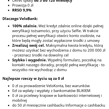
Okres spłaty
od 3 do 120 miesięcy
Prowizja 0 zł
RRSO 9,9%
Dlaczego VeloBank:
100% zdalnie.
Weź kredyt zdalnie online dzięki pełnej
weryfikacji tożsamości, przy użyciu Selfie. W trakcie
procesu pełnej weryfikacji otwórz konto osobiste, na
które będą mogły zostać wypłacone środki z umowy
Zrealizuj swój cel.
Maksymalna kwota kredytu, którą
możesz uzyskać bez wychodzenia z domu to 200 000 zł
- przeznacz środki na dowolny cel
Szybko i wygodnie.
Wypełnij formularz, poczekaj na
kontakt naszego doradcy, przejdź pełną weryfikację - to
wszystko nie wychodząc z domu
Najlepsze rzeczy w życiu są za 0 zł
0 zł za prowadzenie VeloKonta, bez warunków
0zł za wpłaty i wypłaty z bankomatów BLIKIEM
0 zł za przelewy krajowe w bankowości internetowej i
mobilnej
do 50 zł miesięcznie cashbacku Informacje o cashbacku