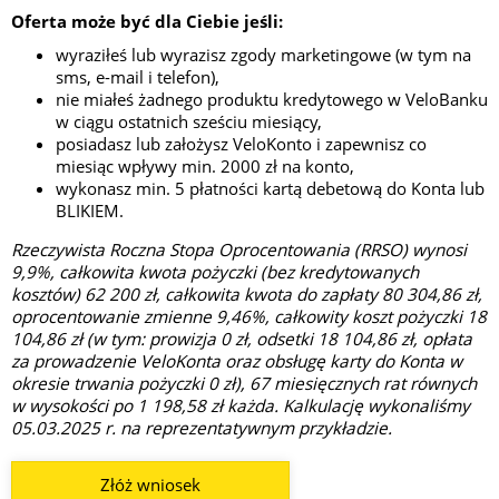
Oferta może być dla Ciebie jeśli:
wyraziłeś lub wyrazisz zgody marketingowe (w tym na
sms, e-mail i telefon),
nie miałeś żadnego produktu kredytowego w VeloBanku
w ciągu ostatnich sześciu miesiący,
posiadasz lub założysz VeloKonto i zapewnisz co
miesiąc wpływy min. 2000 zł na konto,
wykonasz min. 5 płatności kartą debetową do Konta lub
BLIKIEM.
Rzeczywista Roczna Stopa Oprocentowania (RRSO) wynosi
9,9%, całkowita kwota pożyczki (bez kredytowanych
kosztów) 62 200 zł, całkowita kwota do zapłaty 80 304,86 zł,
oprocentowanie zmienne 9,46%, całkowity koszt pożyczki 18
104,86 zł (w tym: prowizja 0 zł, odsetki 18 104,86 zł, opłata
za prowadzenie VeloKonta oraz obsługę karty do Konta w
okresie trwania pożyczki 0 zł), 67 miesięcznych rat równych
w wysokości po 1 198,58 zł każda. Kalkulację wykonaliśmy
05.03.2025 r. na reprezentatywnym przykładzie.
Złóż wniosek