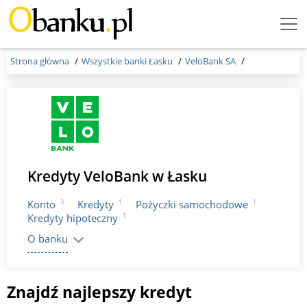
Menu
Burger
Strona główna
Wszystkie banki Łasku
VeloBank SA
Kredyty VeloBank w Łasku
3
1
1
Konto
Kredyty
Pożyczki samochodowe
1
Kredyty hipoteczny
O banku
Znajdź najlepszy kredyt